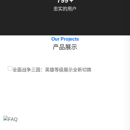
1041
+
忠实的用户
Our Projects
产品展示
争三国：英雄等级展示全新切换
全战三