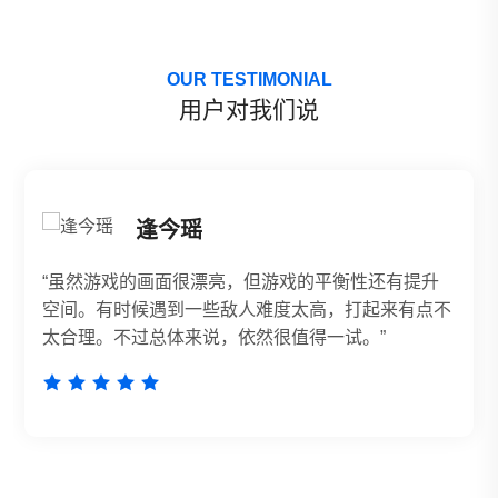
OUR TESTIMONIAL
用户对我们说
今瑶
梁淼
面很漂亮，但游戏的平衡性还有提升
**这款游戏简直是
到一些敌人难度太高，打起来有点不
玩法也非常有创意
体来说，依然很值得一试。”
组队打怪的感觉太棒