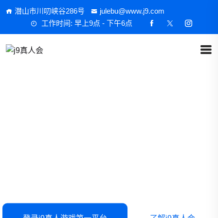
潜山市川叨峡谷286号
julebu@www.j9.com
工作时间: 早上9点 - 下午6点
，更是一场心跳的冒
游戏不仅是娱
险！